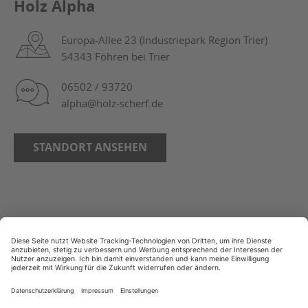
Holz Alpha
Europa-Allee 23 (Industriepark Region Trier)
54343 Föhren bei Trier
06502 / 93720
alpha@holz-scherf.de
STANDORT ANSEHEN
AGB
Bildnachweise
Copyright