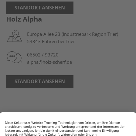
STANDORT ANSEHEN
Holz Alpha
Europa-Allee 23 (Industriepark Region Trier)
54343 Föhren bei Trier
06502 / 93720
alpha@holz-scherf.de
STANDORT ANSEHEN