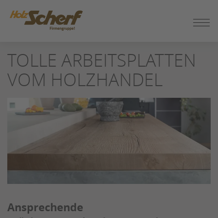
ZUM
SEITENINHALT
SPRINGEN
TOLLE ARBEITSPLATTEN
VOM HOLZHANDEL
Ansprechende