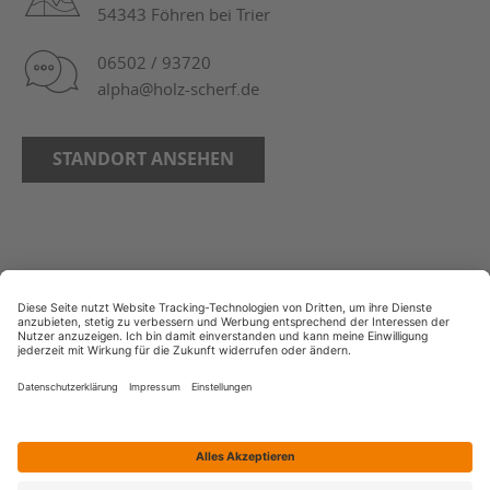
54343 Föhren bei Trier
06502 / 93720
alpha@holz-scherf.de
STANDORT ANSEHEN
AGB
Bildnachweise
Copyright
Datenschutz
Impressum